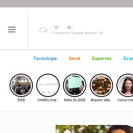
15
18
°C
°C
Marechal Cândido Rondon, PR
Tecnologia
Geral
Esportes
Eco
IDEB
Crédito mais difícil
Nota do IDEB
Arquivo aberto
Curso ine