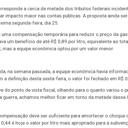
orresponde a cerca de metade dos tributos federais incident
tar impacto maior nas contas públicas. A proposta ainda se
róxima segunda-feira, dia 25.
uma compensação temporária para reduzir o preço da gasol
va um benefício de até R$ 0,89 por litro, equivalente ao tota
, mas a equipe econômica optou por um valor menor.
da, na semana passada, a equipe econômica havia informado
m a definição desta sexta-feira, o valor foi fechado em R$ 0,
ve do ponto de vista fiscal, olhando para o quanto variou o p
 guerra, achamos melhor ficar em torno da metade desse li
 compensação deve ser suficiente para amortecer o choque 
 0,44 é hoje o valor por litro mais apropriado para a subvenç