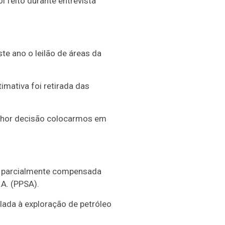
 feito durante entrevista
te ano o leilão de áreas da
imativa foi retirada das
elhor decisão colocarmos em
er parcialmente compensada
.A. (PPSA).
ulada à exploração de petróleo