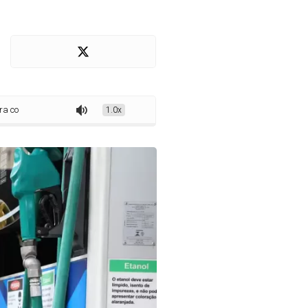
 alta da gasolina
1.0x