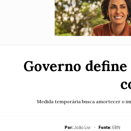
Governo define 
c
Medida temporária busca amortecer o impa
Por:
João Livi
Fonte:
EBN