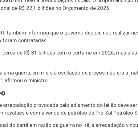
corre em meio a preocupações fiscais. O próprio anúncio foi
cional de R$ 22,1 bilhões no Orçamento de 2026.
etti também informou que o governo decidiu não realizar nes
o foram contratadas.
dar cerca de R$ 31 bilhões com o certame em 2026, mas a est
o a uma guerra, em meio à oscilação de preços, não era a m
”, afirmou o ministro.
eo
e arrecadação provocada pelo adiamento do leilão deve s
 royalties e com a venda de petróleo da Pré-Sal Petróleo S
nal do barril em razão da guerra no Irã, a arrecadação vinc
.