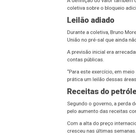
A definição do valor também o
coletiva sobre o bloqueio adi
Leilão adiado
Durante a coletiva, Bruno Mor
União no pré-sal que ainda nã
A previsão inicial era arreca
contas públicas.
“Para este exercício, em mei
prática um leilão dessas áreas
Receitas do petról
Segundo o governo, a perda d
pelo aumento das receitas com
Com a alta do preço internacio
cresceu nas últimas semanas