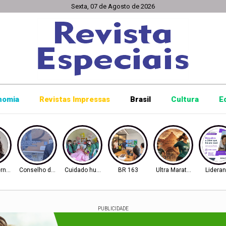
Sexta, 07 de Agosto de 2026
nomia
Revistas Impressas
Brasil
Cultura
E
rnacional
Conselho de Inovação
Cuidado humanizado
BR 163
Ultra Maratona
Lidera
PUBLICIDADE