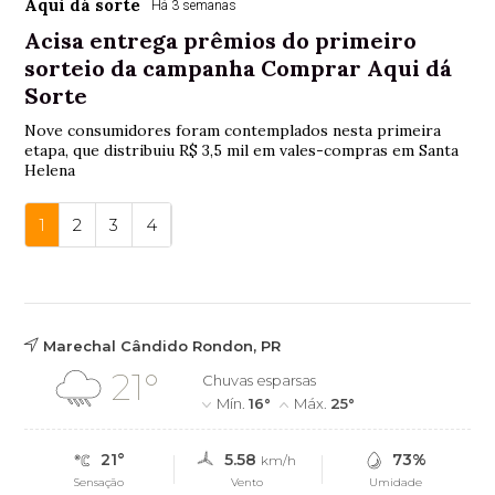
Aqui dá sorte
Há 3 semanas
Acisa entrega prêmios do primeiro
sorteio da campanha Comprar Aqui dá
Sorte
Nove consumidores foram contemplados nesta primeira
etapa, que distribuiu R$ 3,5 mil em vales-compras em Santa
Helena
1
2
3
4
Marechal Cândido Rondon, PR
21°
Chuvas esparsas
Mín.
16°
Máx.
25°
21°
5.58
73%
km/h
Sensação
Vento
Umidade