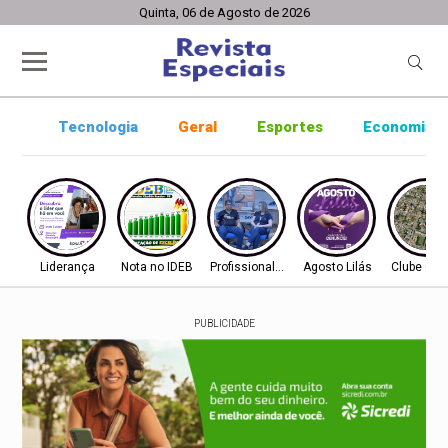
Quinta, 06 de Agosto de 2026
Tecnologia
Geral
Esportes
Economia
Liderança
Nota no IDEB
Profissionalização
Agosto Lilás
Clube Con
PUBLICIDADE