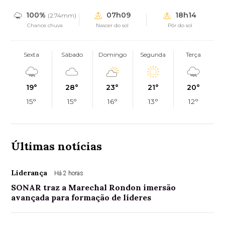
100%
07h09
18h14
(2.74mm)
Chance chuva
Nascer do sol
Pôr do sol
Sexta
Sábado
Domingo
Segunda
Terça
19°
28°
23°
21°
20°
15°
15°
16°
13°
12°
Últimas notícias
Liderança
Há 2 horas
SONAR traz a Marechal Rondon imersão
avançada para formação de líderes