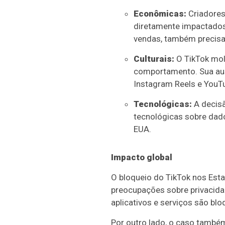
Econômicas:
Criadores
diretamente impactados.
vendas, também precisar
Culturais:
O TikTok mol
comportamento. Sua ausê
Instagram Reels e YouT
Tecnológicas:
A decisã
tecnológicas sobre dado
EUA.
Impacto global
O bloqueio do TikTok nos Est
preocupações sobre privacidad
aplicativos e serviços são bl
Por outro lado, o caso també