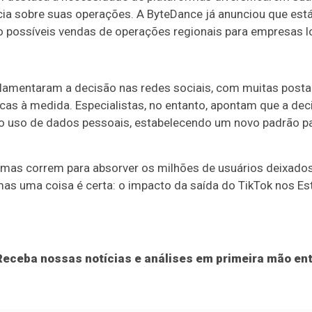
ia sobre suas operações. A ByteDance já anunciou que est
do possíveis vendas de operações regionais para empresas l
lamentaram a decisão nas redes sociais, com muitas post
cas à medida. Especialistas, no entanto, apontam que a dec
o uso de dados pessoais, estabelecendo um novo padrão pa
rmas correm para absorver os milhões de usuários deixados 
 mas uma coisa é certa: o impacto da saída do TikTok nos E
eceba nossas notícias e análises em primeira mão ent