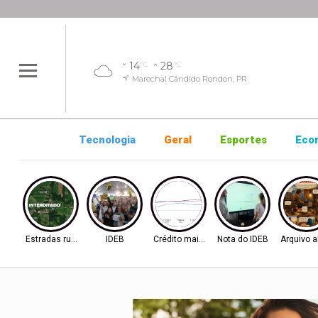
14
28
°C
°C
Marechal Cândido Rondon, PR
Tecnologia
Geral
Esportes
Eco
Estradas rurais
IDEB
Crédito mais difícil
Nota do IDEB
Arquivo a