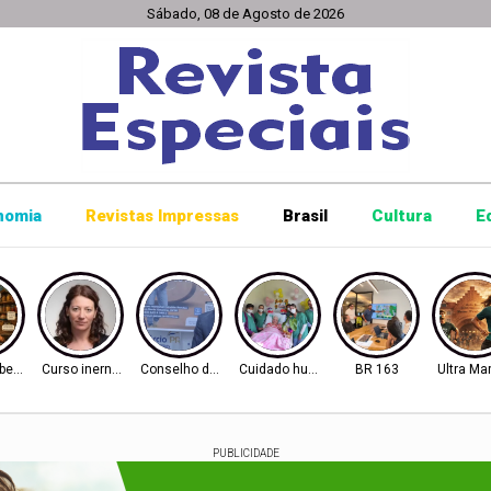
Sábado, 08 de Agosto de 2026
nomia
Revistas Impressas
Brasil
Cultura
E
berto
Curso inernacional
Conselho de Inovação
Cuidado humanizado
BR 163
Ultra Ma
PUBLICIDADE