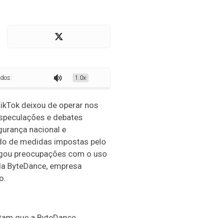
tenda o impacto da decisão
1.0x
ikTok deixou de operar nos
speculações e debates
urança nacional e
ado de medidas impostas pelo
egou preocupações com o uso
da ByteDance, empresa
o.
tam que a ByteDance