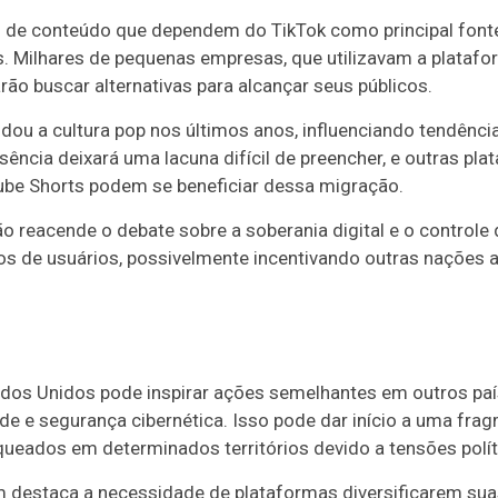
 de conteúdo que dependem do TikTok como principal font
 Milhares de pequenas empresas, que utilizavam a platafor
ão buscar alternativas para alcançar seus públicos.
dou a cultura pop nos últimos anos, influenciando tendênc
ncia deixará uma lacuna difícil de preencher, e outras pl
ube Shorts podem se beneficiar dessa migração.
o reacende o debate sobre a soberania digital e o control
s de usuários, possivelmente incentivando outras nações 
ados Unidos pode inspirar ações semelhantes em outros pa
e e segurança cibernética. Isso pode dar início a uma frag
oqueados em determinados territórios devido a tensões polít
m destaca a necessidade de plataformas diversificarem sua