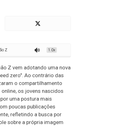
 preservar sua imagem nas redes sociais
1.0x
ação Z vem adotando uma nova
eed zero". Ao contrário das
izaram o compartilhamento
online, os jovens nascidos
 por uma postura mais
 com poucas publicações
te, refletindo a busca por
role sobre a própria imagem