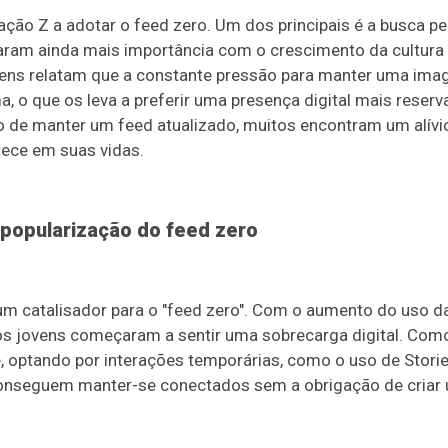
ção Z a adotar o feed zero. Um dos principais é a busca pel
aram ainda mais importância com o crescimento da cultura 
ovens relatam que a constante pressão para manter uma ima
, o que os leva a preferir uma presença digital mais reserv
o de manter um feed atualizado, muitos encontram um alívi
tece em suas vidas.
 popularização do feed zero
m catalisador para o "feed zero". Com o aumento do uso da
os jovens começaram a sentir uma sobrecarga digital. Como
, optando por interações temporárias, como o uso de Storie
nseguem manter-se conectados sem a obrigação de criar um