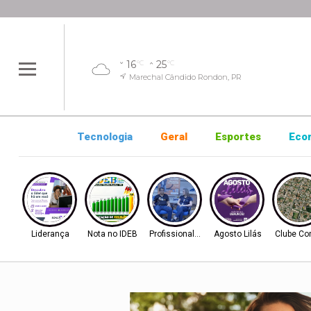
16
25
°C
°C
Marechal Cândido Rondon, PR
Tecnologia
Geral
Esportes
Eco
Liderança
Nota no IDEB
Profissionalização
Agosto Lilás
Clube Co