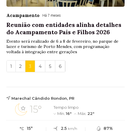
Acampamento
Há 7 meses
Reunião com entidades alinha detalhes
do Acampamento Pais e Filhos 2026
Evento será realizado de 6 a 8 de fevereiro, no parque de
lazer e turismo de Porto Mendes, com programação
voltada à integração entre gerações
1
2
3
4
5
6
Marechal Cândido Rondon, PR
15°
Tempo limpo
Mín.
16°
Máx.
22°
15°
2.5
87%
km/h