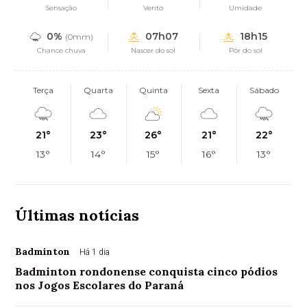
Sensação
Vento
Umidade
0%
07h07
18h15
(0mm)
Chance chuva
Nascer do sol
Pôr do sol
Terça
Quarta
Quinta
Sexta
Sábado
21°
23°
26°
21°
22°
13°
14°
15°
16°
13°
Últimas notícias
Badminton
Há 1 dia
Badminton rondonense conquista cinco pódios
nos Jogos Escolares do Paraná