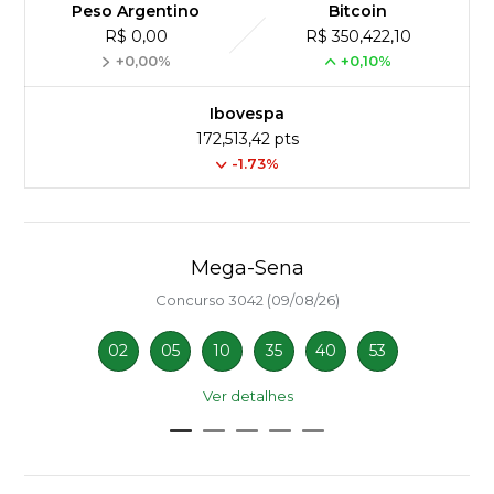
Peso Argentino
Bitcoin
R$ 0,00
R$ 350,422,10
+0,00%
+0,10%
Ibovespa
172,513,42 pts
-1.73%
Mega-Sena
Concurso 3042 (09/08/26)
02
05
10
35
40
53
Ver detalhes