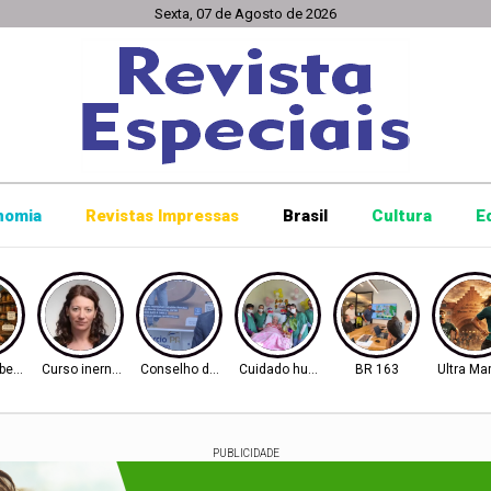
Sexta, 07 de Agosto de 2026
nomia
Revistas Impressas
Brasil
Cultura
E
berto
Curso inernacional
Conselho de Inovação
Cuidado humanizado
BR 163
Ultra Ma
PUBLICIDADE