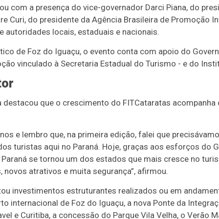
tou com a presença do vice-governador Darci Piana, do pre
dre Curi, do presidente da Agência Brasileira de Promoção I
e autoridades locais, estaduais e nacionais.
ístico de Foz do Iguaçu, o evento conta com apoio do Gover
ão vinculado à Secretaria Estadual do Turismo - e do Instit
tor
ana destacou que o crescimento do FITCataratas acompanha
anos e lembro que, na primeira edição, falei que precisávam
dos turistas aqui no Paraná. Hoje, graças aos esforços do
o Paraná se tornou um dos estados que mais cresce no turi
 novos atrativos e muita segurança”, afirmou.
ou investimentos estruturantes realizados ou em andamen
to internacional de Foz do Iguaçu, a nova Ponte da Integr
vel e Curitiba, a concessão do Parque Vila Velha, o Verão 