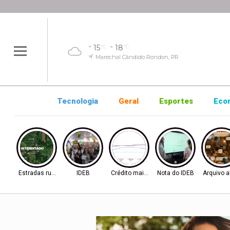
15
18
°C
°C
Marechal Cândido Rondon, PR
Tecnologia
Geral
Esportes
Eco
Estradas rurais
IDEB
Crédito mais difícil
Nota do IDEB
Arquivo a