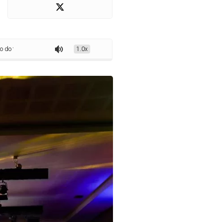
smo no Paraná
1.0x