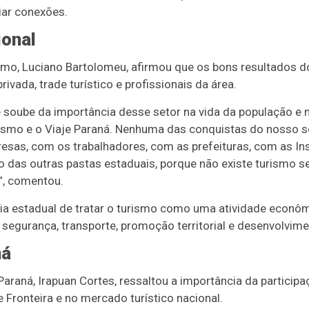
ar conexões.
ional
smo, Luciano Bartolomeu, afirmou que os bons resultados do
privada, trade turístico e profissionais da área.
soube da importância desse setor na vida da população e 
urismo e o Viaje Paraná. Nenhuma das conquistas do nosso s
sas, com os trabalhadores, com as prefeituras, com as In
o das outras pastas estaduais, porque não existe turismo s
”, comentou.
gia estadual de tratar o turismo como uma atividade econô
 segurança, transporte, promoção territorial e desenvolvime
ná
 Paraná, Irapuan Cortes, ressaltou a importância da partici
e Fronteira e no mercado turístico nacional.