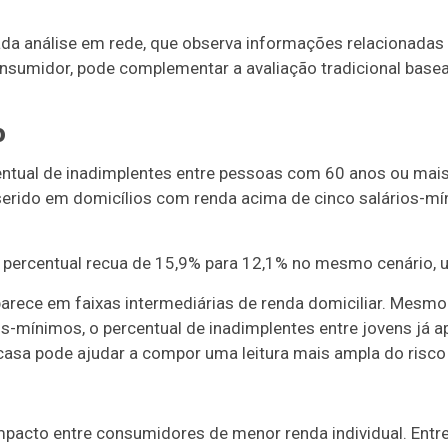
a análise em rede, que observa informações relacionadas a
nsumidor, pode complementar a avaliação tradicional basead
o
ntual de inadimplentes entre pessoas com 60 anos ou mais
erido em domicílios com renda acima de cinco salários-mí
 o percentual recua de 15,9% para 12,1% no mesmo cenário,
ce em faixas intermediárias de renda domiciliar. Mesmo 
os-mínimos, o percentual de inadimplentes entre jovens já 
casa pode ajudar a compor uma leitura mais ampla do risco 
pacto entre consumidores de menor renda individual. Entr