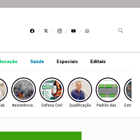
ducação
Saúde
Especiais
Editais
o abandonados
Assistência Social
Defesa Civil
Qualificação
Padrão das calçadas
Estrada 