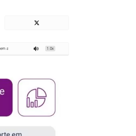
ses de crédito, aponta Serasa Experian
1.0x