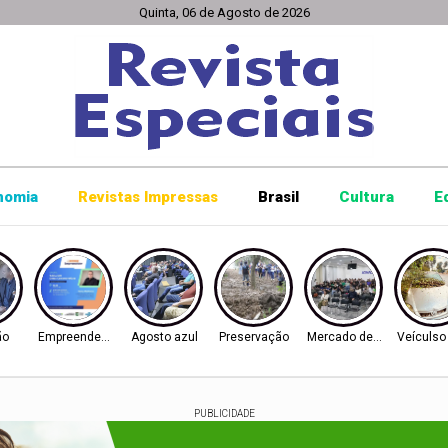
Quinta, 06 de Agosto de 2026
nomia
Revistas Impressas
Brasil
Cultura
E
ão
Empreendedorismo
Agosto azul
Preservação
Mercado de trabalho
Veículs
PUBLICIDADE