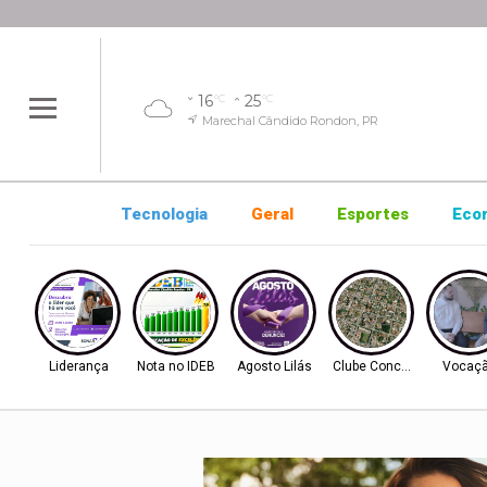
16
25
°C
°C
Marechal Cândido Rondon, PR
Tecnologia
Geral
Esportes
Eco
Liderança
Nota no IDEB
Agosto Lilás
Clube Concórdia
Vocaç