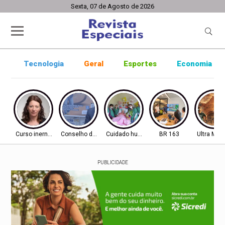
Sexta, 07 de Agosto de 2026
Tecnologia
Geral
Esportes
Economia
Curso inernacional
Conselho de Inovação
Cuidado humanizado
BR 163
Ultra Mar
PUBLICIDADE