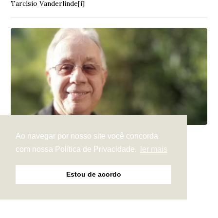
Tarcísio Vanderlinde[i]
Ao navegar por nosso site você concorda
Artigo de opinião
Há 3 meses
com nossa Política de Privacidade.
ler mais
Difícil de ser reconhecido
Tarcísio Vanderlinde[i]
Estou de acordo