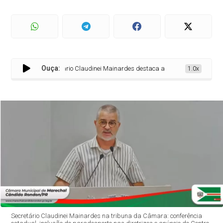
Ouça:
Secretário Claudinei Mainardes destaca avanços do esporte e an
1.0x
Secretário Claudinei Mainardes na tribuna da Câmara: conferência