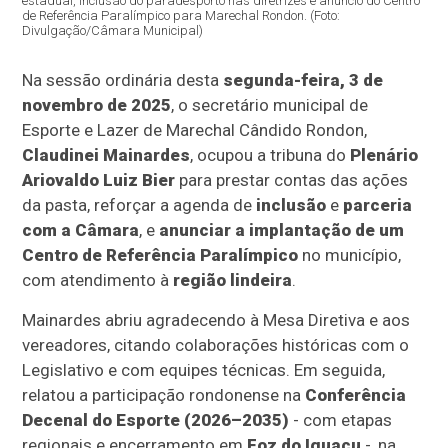
estadual, inclusão do paradesporto nas diretrizes e anúncio do Centro
de Referência Paralímpico para Marechal Rondon. (Foto:
Divulgação/Câmara Municipal)
Na sessão ordinária desta
segunda-feira, 3 de
novembro de 2025
, o secretário municipal de
Esporte e Lazer de Marechal Cândido Rondon,
Claudinei Mainardes
, ocupou a tribuna do
Plenário
Ariovaldo Luiz Bier
para prestar contas das ações
da pasta, reforçar a agenda de
inclusão
e
parceria
com a Câmara
, e
anunciar a implantação de um
Centro de Referência Paralímpico
no município,
com atendimento à
região lindeira
.
Mainardes abriu agradecendo à Mesa Diretiva e aos
vereadores, citando colaborações históricas com o
Legislativo e com equipes técnicas. Em seguida,
relatou a participação rondonense na
Conferência
Decenal do Esporte (2026–2035)
- com etapas
regionais e encerramento em
Foz do Iguaçu
-, na