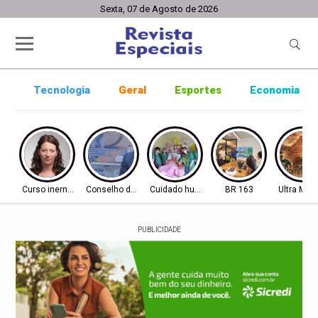
Sexta, 07 de Agosto de 2026
Tecnologia
Geral
Esportes
Economia
Curso inernacional
Conselho de Inovação
Cuidado humanizado
BR 163
Ultra Mar
PUBLICIDADE