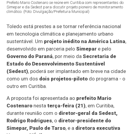
Prefeito Mario Costenaro se reúne em Curitiba com representantes do
Simepar e da Sedest para discutir projeto pioneiro de monitoramento
climático. (Foto: Divulgação/Prefeitura Municipal)
Toledo está prestes a se tornar referência nacional
em tecnologia climática e planejamento urbano
sustentável. Um
projeto inédito na América Latina
,
desenvolvido em parceria pelo
Simepar
e pelo
Governo do Paraná
, por meio da
Secretaria de
Estado do Desenvolvimento Sustentável
(Sedest)
, poderá ser implantado em breve na cidade
como um dos
dois projetos-piloto
do programa - o
outro em Curitiba.
A proposta foi apresentada ao
prefeito Mario
Costenaro
nesta
terça-feira (21)
, em Curitiba,
durante reunião com o
diretor-geral da Sedest,
Rodrigo Rodrigues
, o
diretor-presidente do
Simepar, Paulo de Tarso
, e a
diretora executiva