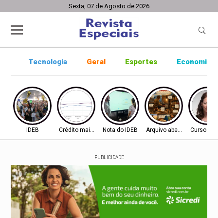
Sexta, 07 de Agosto de 2026
Tecnologia
Geral
Esportes
Economia
IDEB
Crédito mais difícil
Nota do IDEB
Arquivo aberto
Curso ine
PUBLICIDADE