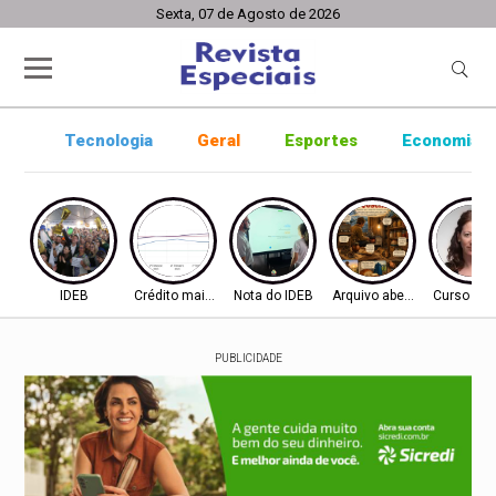
Sexta, 07 de Agosto de 2026
Tecnologia
Geral
Esportes
Economia
IDEB
Crédito mais difícil
Nota do IDEB
Arquivo aberto
Curso ine
PUBLICIDADE