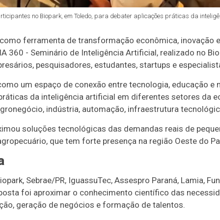
icipantes no Biopark, em Toledo, para debater aplicações práticas da inteligênc
ial como ferramenta de transformação econômica, inovação e
 360 - Seminário de Inteligência Artificial, realizado no Bi
esários, pesquisadores, estudantes, startups e especialista
como um espaço de conexão entre tecnologia, educação e 
ráticas da inteligência artificial em diferentes setores da
ronegócio, indústria, automação, infraestrutura tecnológic
mou soluções tecnológicas das demandas reais de pequen
 agropecuário, que tem forte presença na região Oeste do Pa
a
iopark, Sebrae/PR, IguassuTec, Assespro Paraná, Lamia, Fun
posta foi aproximar o conhecimento científico das necessi
ção, geração de negócios e formação de talentos.