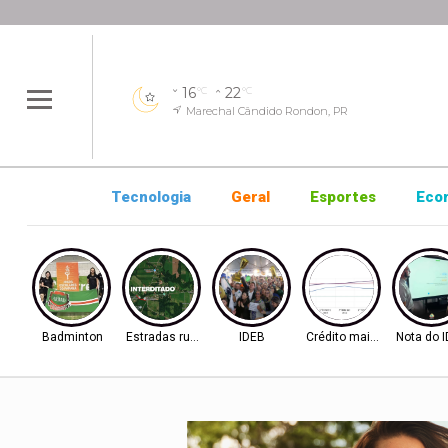
16
22
°C
°C
Marechal Cândido Rondon, PR
Tecnologia
Geral
Esportes
Eco
Badminton
Estradas rurais
IDEB
Crédito mais difícil
Nota do 