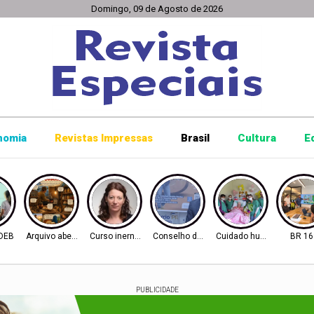
Domingo, 09 de Agosto de 2026
nomia
Revistas Impressas
Brasil
Cultura
E
IDEB
Arquivo aberto
Curso inernacional
Conselho de Inovação
Cuidado humanizado
BR 16
PUBLICIDADE