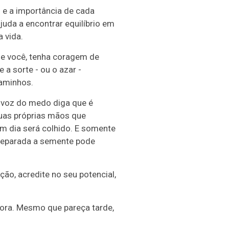
e a importância de cada
juda a encontrar equilíbrio em
 vida.
de você, tenha coragem de
e a sorte - ou o azar -
aminhos.
 voz do medo diga que é
suas próprias mãos que
m dia será colhido. E somente
reparada a semente pode
ão, acredite no seu potencial,
gora. Mesmo que pareça tarde,