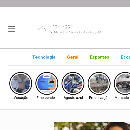
16
25
°C
°C
Marechal Cândido Rondon, PR
Tecnologia
Geral
Esportes
Eco
Vocação
Empreendedorismo
Agosto azul
Preservação
Mercado 