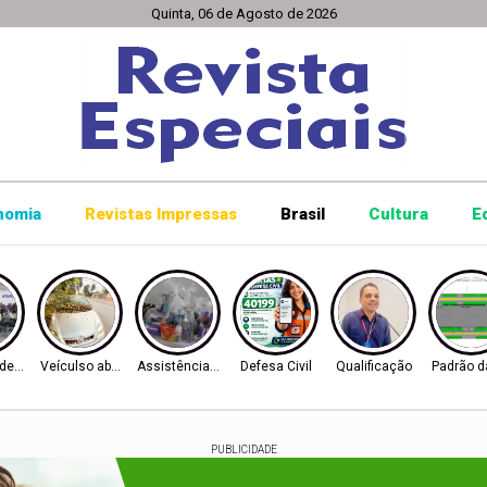
Quinta, 06 de Agosto de 2026
nomia
Revistas Impressas
Brasil
Cultura
E
de trabalho
Veículso abandonados
Assistência Social
Defesa Civil
Qualificação
Padrão d
PUBLICIDADE