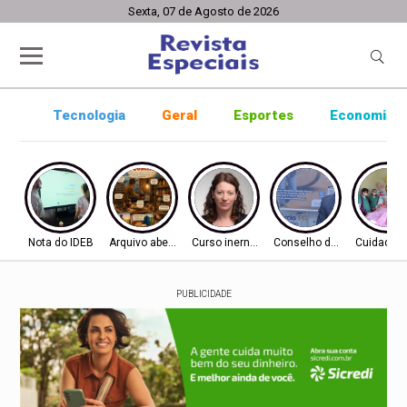
Sexta, 07 de Agosto de 2026
Tecnologia
Geral
Esportes
Economia
Nota do IDEB
Arquivo aberto
Curso inernacional
Conselho de Inovação
Cuidado 
PUBLICIDADE