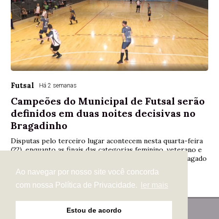
Futsal
Há 2 semanas
Campeões do Municipal de Futsal serão
definidos em duas noites decisivas no
Bragadinho
Disputas pelo terceiro lugar acontecem nesta quarta-feira
(22), enquanto as finais das categorias feminino, veterano e
adulto serão realizadas na sexta-feira (24), em Pato Bragado
Ao navegar por nosso site você concorda
com nossa Política de Privacidade.
ler mais
Estou de acordo