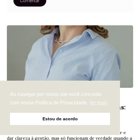
Comentar
Ao navegar por nosso site você concorda
Educação financeira
Há 3 meses
com nossa Política de Privacidade.
ler mais
Tecnologia e ferramentas financeiras:
quando elas ajudam - e quando
Estou de acordo
atrapalham
Ferramentas financeiras podem organizar, automatizar e
dar clareza à gestão, mas só funcionam de verdade quando a