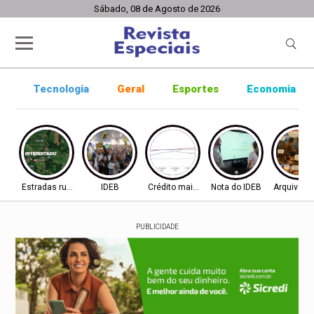
Sábado, 08 de Agosto de 2026
Tecnologia
Geral
Esportes
Economia
Estradas rurais
IDEB
Crédito mais difícil
Nota do IDEB
Arquivo ab
PUBLICIDADE