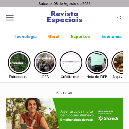
Sábado, 08 de Agosto de 2026
Tecnologia
Geral
Esportes
Economia
Estradas rurais
IDEB
Crédito mais difícil
Nota do IDEB
Arquivo ab
PUBLICIDADE