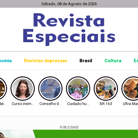
Sábado, 08 de Agosto de 2026
nomia
Revistas Impressas
Brasil
Cultura
E
berto
Curso inernacional
Conselho de Inovação
Cuidado humanizado
BR 163
Ultra Ma
PUBLICIDADE