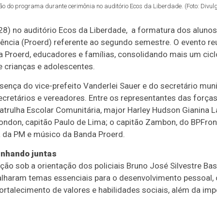
 do programa durante cerimônia no auditório Ecos da Liberdade. (Foto: Divulg
(28) no auditório Ecos da Liberdade, a formatura dos alun
lência (Proerd) referente ao segundo semestre. O evento reu
da Proerd, educadores e famílias, consolidando mais um cic
e crianças e adolescentes.
ença do vice-prefeito Vanderlei Sauer e do secretário mun
secretários e vereadores. Entre os representantes das força
trulha Escolar Comunitária, major Harley Hudson Gianina L
ondon, capitão Paulo de Lima; o capitão Zambon, do BPFron
da PM e músico da Banda Proerd.
nhando juntas
ão sob a orientação dos policiais Bruno José Silvestre Bast
balharam temas essenciais para o desenvolvimento pessoal
fortalecimento de valores e habilidades sociais, além da im