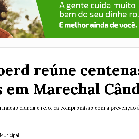
oerd reúne centenas
s em Marechal Cân
rmação cidadã e reforça compromisso com a prevenção às
 Municipal