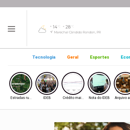
14
28
°C
°C
Marechal Cândido Rondon, PR
Tecnologia
Geral
Esportes
Eco
Estradas rurais
IDEB
Crédito mais difícil
Nota do IDEB
Arquivo a