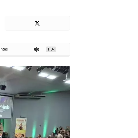
utoridades em Marechal Cândido Rondon
1.0x