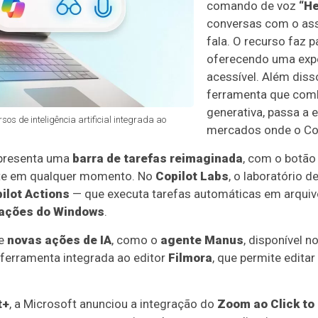
comando de voz
“He
conversas com o ass
fala. O recurso faz 
oferecendo uma expe
acessível. Além diss
ferramenta que comb
generativa, passa a 
os de inteligência artificial integrada ao
mercados onde o Cop
apresenta uma
barra de tarefas reimaginada
, com o botã
ente em qualquer momento. No
Copilot Labs
, o laboratório 
ilot Actions
— que executa tarefas automáticas em arquivo
ações do Windows
.
de
novas ações de IA
, como o
agente Manus
, disponível n
 ferramenta integrada ao editor
Filmora
, que permite edita
t+
, a Microsoft anunciou a integração do
Zoom ao Click to