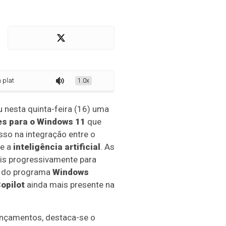
ma de IA com novas funções do Copilot
1.0x
 nesta quinta-feira (16) uma
es para o Windows 11
que
o na integração entre o
 e a
inteligência artificial
. As
eis progressivamente para
 do programa
Windows
opilot
ainda mais presente na
lançamentos, destaca-se o