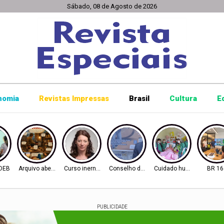
Sábado, 08 de Agosto de 2026
nomia
Revistas Impressas
Brasil
Cultura
E
IDEB
Arquivo aberto
Curso inernacional
Conselho de Inovação
Cuidado humanizado
BR 16
PUBLICIDADE