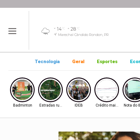
14
28
°C
°C
Marechal Cândido Rondon, PR
Tecnologia
Geral
Esportes
Eco
Badminton
Estradas rurais
IDEB
Crédito mais difícil
Nota do 