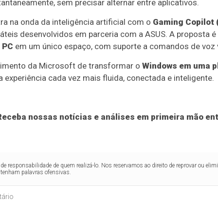
ntaneamente, sem precisar alternar entre aplicativos.
 na onda da inteligência artificial com o
Gaming Copilot 
rtáteis desenvolvidos em parceria com a ASUS. A proposta é 
e PC
em um único espaço, com suporte a comandos de voz vi
imento da Microsoft de transformar o
Windows em uma pl
experiência cada vez mais fluida, conectada e inteligente.
eceba nossas notícias e análises em primeira mão ent
de responsabilidade de quem realizá-lo. Nos reservamos ao direito de reprovar ou el
ntenham palavras ofensivas.