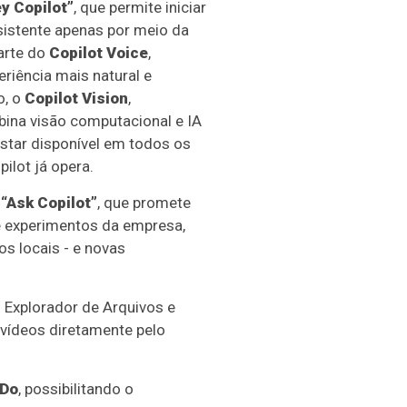
y Copilot”
, que permite iniciar
istente apenas por meio da
parte do
Copilot Voice
,
riência mais natural e
o, o
Copilot Vision
,
ina visão computacional e IA
estar disponível em todos os
ilot já opera.
o
“Ask Copilot”
, que promete
de experimentos da empresa,
s locais - e novas
o Explorador de Arquivos e
r vídeos diretamente pelo
 Do
, possibilitando o