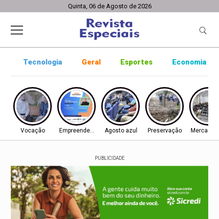
Quinta, 06 de Agosto de 2026
Tecnologia
Geral
Esportes
Economia
Vocação
Empreendedorismo
Agosto azul
Preservação
Mercado d
PUBLICIDADE