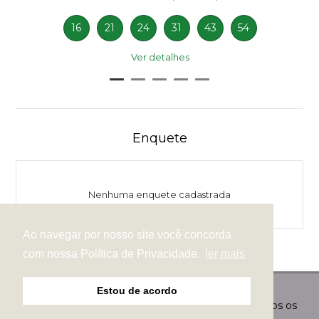
16
21
24
31
43
54
Ver detalhes
Enquete
Nenhuma enquete cadastrada
Ao navegar por nosso site você concorda
com nossa Política de Privacidade.
ler mais
Estou de acordo
© Copyright 2026 - Revistas Especiais Digital - Todos os
direitos reservados