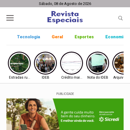
Sábado, 08 de Agosto de 2026
Tecnologia
Geral
Esportes
Economia
Estradas rurais
IDEB
Crédito mais difícil
Nota do IDEB
Arquivo ab
PUBLICIDADE