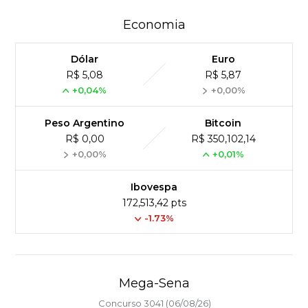
Economia
Dólar
Euro
R$ 5,08
R$ 5,87
+0,04%
+0,00%
Peso Argentino
Bitcoin
R$ 0,00
R$ 350,102,14
+0,00%
+0,01%
Ibovespa
172,513,42 pts
-1.73%
Mega-Sena
Concurso 3041 (06/08/26)