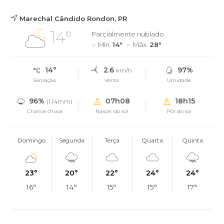
Marechal Cândido Rondon, PR
14°
Parcialmente nublado
Mín.
14°
Máx.
28°
14°
2.6
97%
km/h
Sensação
Vento
Umidade
96%
07h08
18h15
(1.14mm)
Chance chuva
Nascer do sol
Pôr do sol
Domingo
Segunda
Terça
Quarta
Quinta
23°
20°
22°
24°
24°
16°
14°
15°
15°
17°