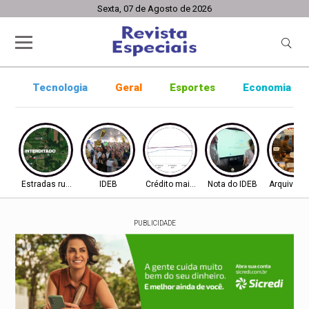
Sexta, 07 de Agosto de 2026
Tecnologia
Geral
Esportes
Economia
Estradas rurais
IDEB
Crédito mais difícil
Nota do IDEB
Arquivo ab
PUBLICIDADE