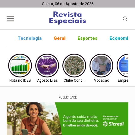
Quinta, 06 de Agosto de 2026
Tecnologia
Geral
Esportes
Economia
Nota no IDEB
Agosto Lilás
Clube Concórdia
Vocação
Empreend
PUBLICIDADE