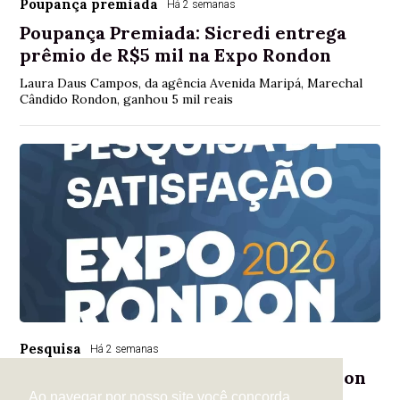
Poupança premiada
Há 2 semanas
Poupança Premiada: Sicredi entrega
prêmio de R$5 mil na Expo Rondon
Laura Daus Campos, da agência Avenida Maripá, Marechal
Cândido Rondon, ganhou 5 mil reais
Pesquisa
Há 2 semanas
Pesquisa de satisfação da Expo Rondon
2026 já pode ser respondida
Ao navegar por nosso site você concorda