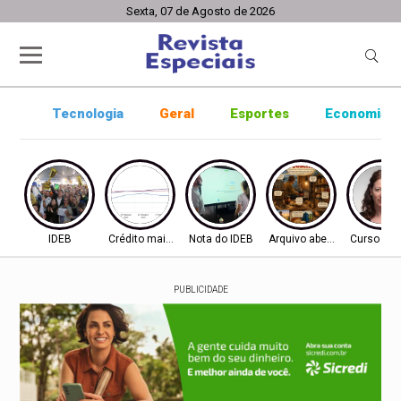
Sexta, 07 de Agosto de 2026
Tecnologia
Geral
Esportes
Economia
IDEB
Crédito mais difícil
Nota do IDEB
Arquivo aberto
Curso ine
PUBLICIDADE