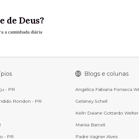
e de Deus?
a a caminhada diária
pios
Blogs e colunas
çu - PR
Angélica Fabiana Fonseca We
ndido Rondon - PR
Gelsiney Schell
Kelin Daiane Gottardo Welter
R
Marisa Barceli
o - PR
Padre Vagner Alves