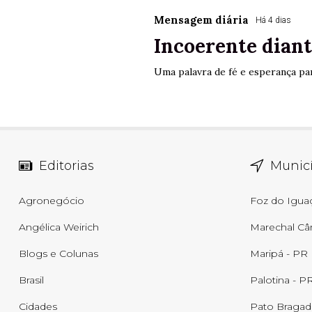
Mensagem diária
Há 4 dias
Incoerente diant
Uma palavra de fé e esperança par
Editorias
Municí
Agronegócio
Foz do Igua
Angélica Weirich
Marechal Câ
Blogs e Colunas
Maripá - PR
Brasil
Palotina - P
Cidades
Pato Bragad