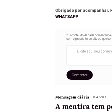
Obrigado por acompanhar. R
WHATSAPP
* O conteúdo de cada comentário é 
com o propósito do site ou que co
Comentar
Mensagem diária
Há 4 horas
A mentira tem p