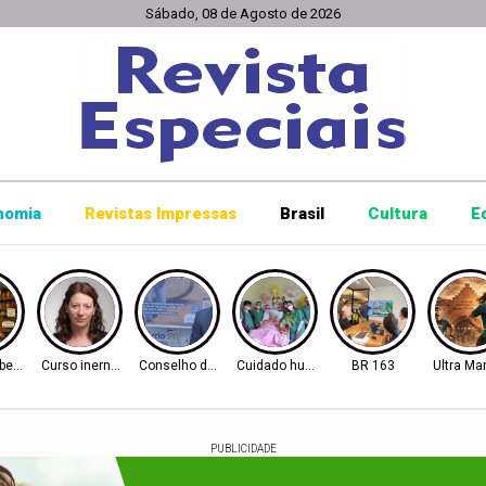
Sábado, 08 de Agosto de 2026
nomia
Revistas Impressas
Brasil
Cultura
E
berto
Curso inernacional
Conselho de Inovação
Cuidado humanizado
BR 163
Ultra Ma
PUBLICIDADE