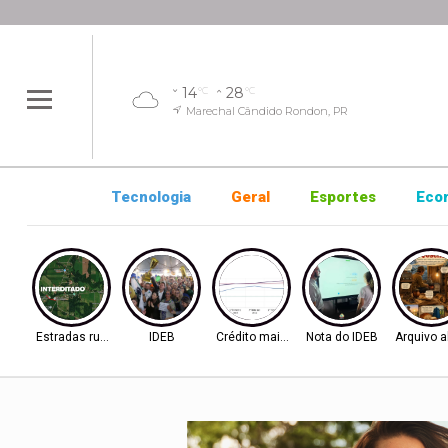
14
28
°C
°C
Marechal Cândido Rondon, PR
Tecnologia
Geral
Esportes
Eco
Estradas rurais
IDEB
Crédito mais difícil
Nota do IDEB
Arquivo a