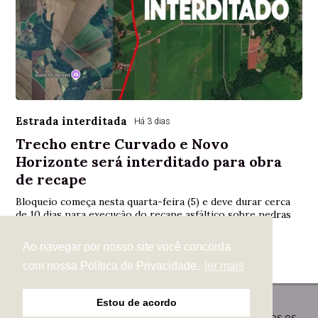
Estrada interditada
Há 3 dias
Trecho entre Curvado e Novo
Horizonte será interditado para obra
de recape
Bloqueio começa nesta quarta-feira (5) e deve durar cerca
de 10 dias para execução do recape asfáltico sobre pedras
irregulares na Linha Curvado
Ao navegar por nosso site você concorda
com nossa Política de Privacidade.
ler mais
Estou de acordo
© Copyright 2026 - Revistas Especiais Digital - Todos os