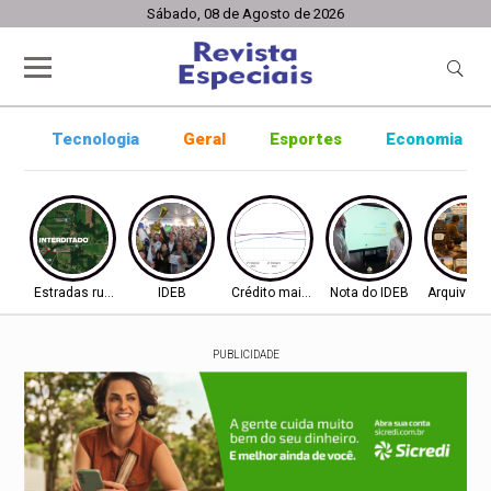
Sábado, 08 de Agosto de 2026
Tecnologia
Geral
Esportes
Economia
Estradas rurais
IDEB
Crédito mais difícil
Nota do IDEB
Arquivo ab
PUBLICIDADE