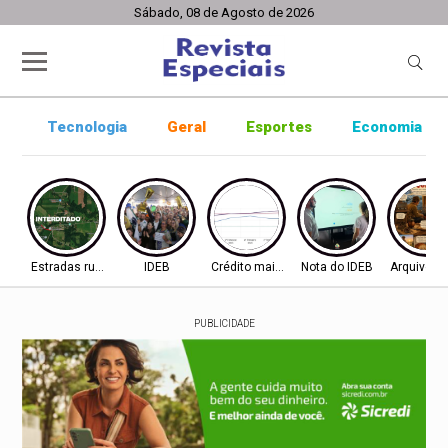
Sábado, 08 de Agosto de 2026
Tecnologia
Geral
Esportes
Economia
Estradas rurais
IDEB
Crédito mais difícil
Nota do IDEB
Arquivo ab
PUBLICIDADE