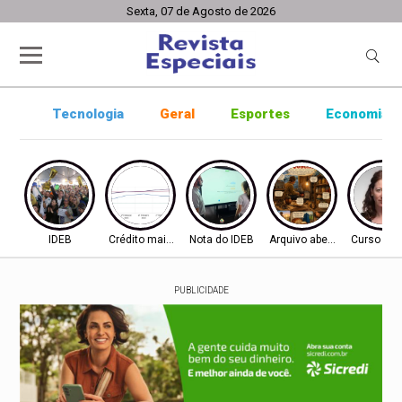
Sexta, 07 de Agosto de 2026
Tecnologia
Geral
Esportes
Economia
IDEB
Crédito mais difícil
Nota do IDEB
Arquivo aberto
Curso ine
PUBLICIDADE