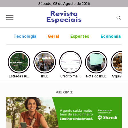
Sábado, 08 de Agosto de 2026
Tecnologia
Geral
Esportes
Economia
Estradas rurais
IDEB
Crédito mais difícil
Nota do IDEB
Arquivo ab
PUBLICIDADE