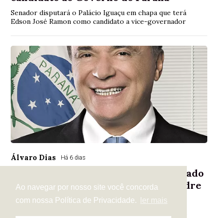
Senador disputará o Palácio Iguaçu em chapa que terá
Edson José Ramon como candidato a vice-governador
Álvaro Dias
Há 6 dias
Alvaro Dias recua da disputa ao Senado
e abre caminho para apoio a Alexandre
Ao navegar por nosso site você concorda
Curi
com nossa Política de Privacidade.
ler mais
Movimento ocorre em meio à reorganização da chapa