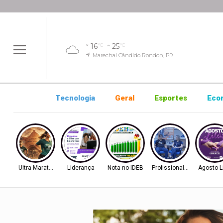
16
25
°C
°C
Marechal Cândido Rondon, PR
Tecnologia
Geral
Esportes
Eco
Ultra Maratona
Liderança
Nota no IDEB
Profissionalização
Agosto L