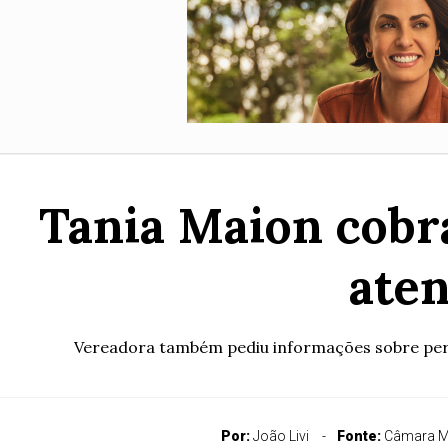
Tania Maion cobra
ate
Vereadora também pediu informações sobre perda
Por:
João Livi
Fonte:
Câmara M