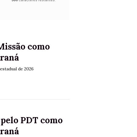
500
caracteres restantes.
 Missão como
araná
estadual de 2026
o pelo PDT como
araná