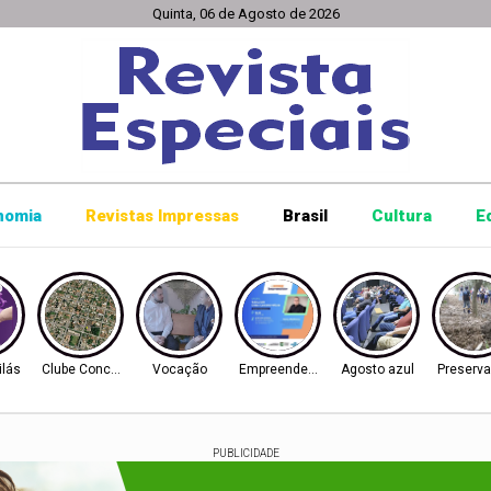
Quinta, 06 de Agosto de 2026
nomia
Revistas Impressas
Brasil
Cultura
E
ilás
Clube Concórdia
Vocação
Empreendedorismo
Agosto azul
Preserv
PUBLICIDADE