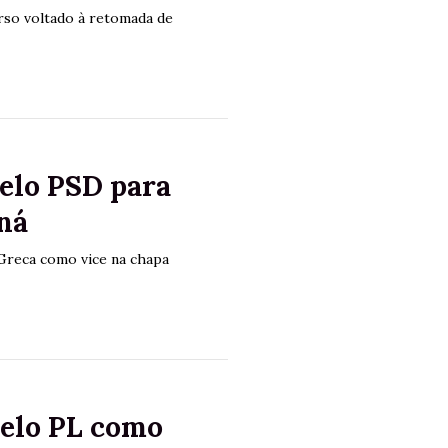
rso voltado à retomada de
pelo PSD para
ná
 Greca como vice na chapa
pelo PL como