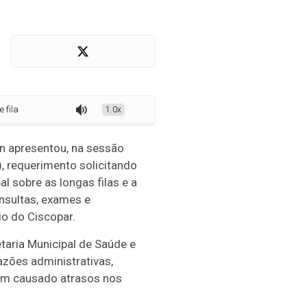
 demora em atendimentos pelo Ciscopar
1.0x
n apresentou, na sessão
), requerimento solicitando
l sobre as longas filas e a
sultas, exames e
o do Ciscopar.
taria Municipal de Saúde e
azões administrativas,
têm causado atrasos nos