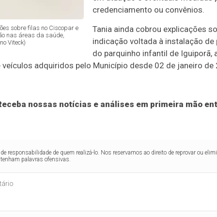
credenciamento ou convênios.
es sobre filas no Ciscopar e
Tania ainda cobrou explicações s
ção nas áreas da saúde,
indicação voltada à instalação d
no Viteck)
do parquinho infantil de Iguiporã,
veículos adquiridos pelo Município desde 02 de janeiro de
eceba nossas notícias e análises em primeira mão ent
de responsabilidade de quem realizá-lo. Nos reservamos ao direito de reprovar ou el
ntenham palavras ofensivas.