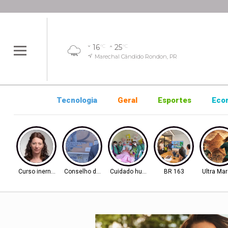
16
25
°C
°C
Marechal Cândido Rondon, PR
Tecnologia
Geral
Esportes
Eco
Curso inernacional
Conselho de Inovação
Cuidado humanizado
BR 163
Ultra Ma