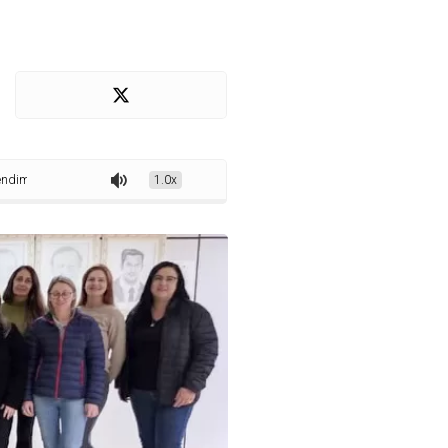
nto a pessoas com TEA em Marechal Rondon
1.0x