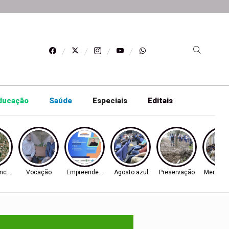
ducação
Saúde
Especiais
Editais
ncórdia
Vocação
Empreendedorismo
Agosto azul
Preservação
Mercado 