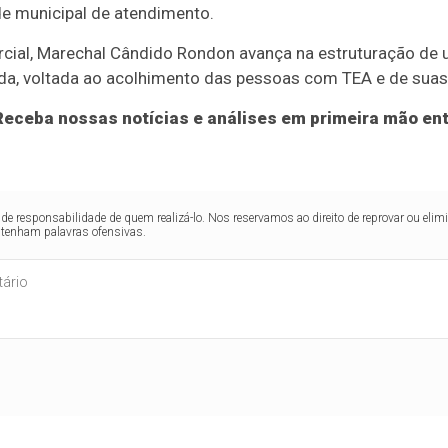
e municipal de atendimento.
rcial, Marechal Cândido Rondon avança na estruturação de u
da, voltada ao acolhimento das pessoas com TEA e de suas 
eceba nossas notícias e análises em primeira mão ent
de responsabilidade de quem realizá-lo. Nos reservamos ao direito de reprovar ou el
ntenham palavras ofensivas.