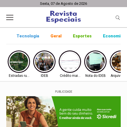
Sexta, 07 de Agosto de 2026
Tecnologia
Geral
Esportes
Economia
Estradas rurais
IDEB
Crédito mais difícil
Nota do IDEB
Arquivo ab
PUBLICIDADE