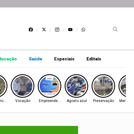
ducação
Saúde
Especiais
Editais
ncórdia
Vocação
Empreendedorismo
Agosto azul
Preservação
Mercado 