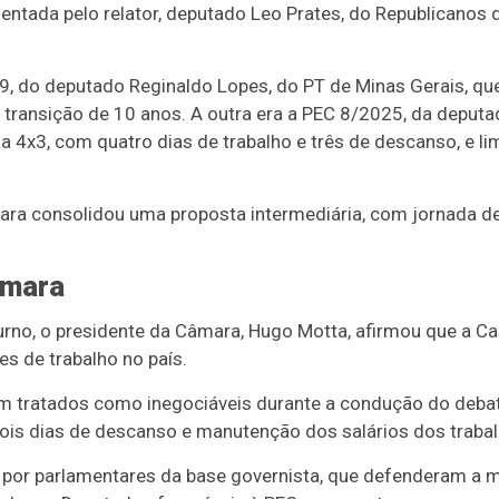
entada pelo relator, deputado Leo Prates, do Republicanos d
, do deputado Reginaldo Lopes, do PT de Minas Gerais, que
ransição de 10 anos. A outra era a PEC 8/2025, da deputad
a 4x3, com quatro dias de trabalho e três de descanso, e l
mara consolidou uma proposta intermediária, com jornada d
âmara
urno, o presidente da Câmara, Hugo Motta, afirmou que a C
s de trabalho no país.
am tratados como inegociáveis durante a condução do debat
dois dias de descanso e manutenção dos salários dos traba
por parlamentares da base governista, que defenderam a 