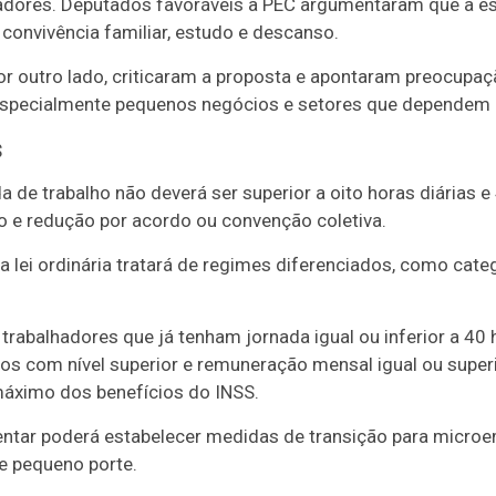
hadores. Deputados favoráveis à PEC argumentaram que a e
convivência familiar, estudo e descanso.
or outro lado, criticaram a proposta e apontaram preocupa
specialmente pequenos negócios e setores que dependem 
s
a de trabalho não deverá ser superior a oito horas diárias 
 e redução por acordo ou convenção coletiva.
 lei ordinária tratará de regimes diferenciados, como cat
a trabalhadores que já tenham jornada igual ou inferior a 
s com nível superior e remuneração mensal igual ou superi
máximo dos benefícios do INSS.
ntar poderá estabelecer medidas de transição para microe
 pequeno porte.