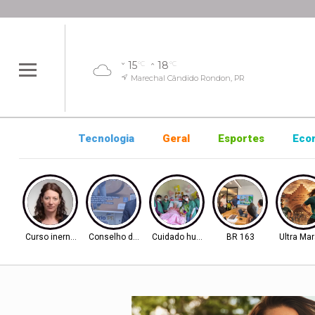
15
18
°C
°C
Marechal Cândido Rondon, PR
Tecnologia
Geral
Esportes
Eco
Curso inernacional
Conselho de Inovação
Cuidado humanizado
BR 163
Ultra Ma