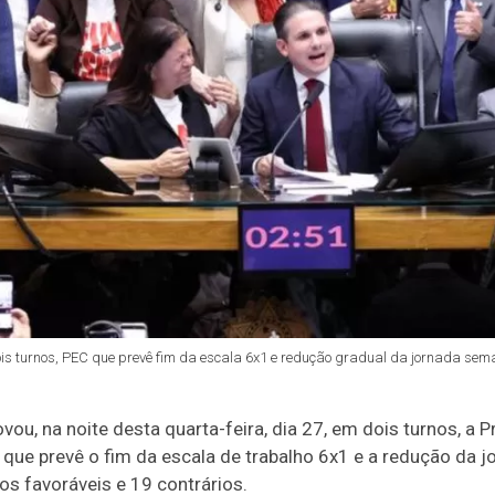
 turnos, PEC que prevê fim da escala 6x1 e redução gradual da jornada sema
u, na noite desta quarta-feira, dia 27, em dois turnos, a
 que prevê o fim da escala de trabalho 6x1 e a redução da 
os favoráveis e 19 contrários.