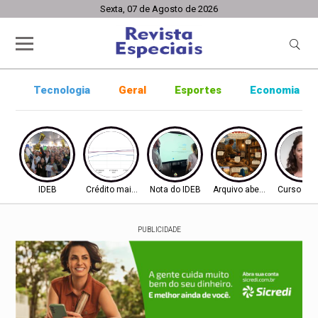
Sexta, 07 de Agosto de 2026
Tecnologia
Geral
Esportes
Economia
IDEB
Crédito mais difícil
Nota do IDEB
Arquivo aberto
Curso ine
PUBLICIDADE