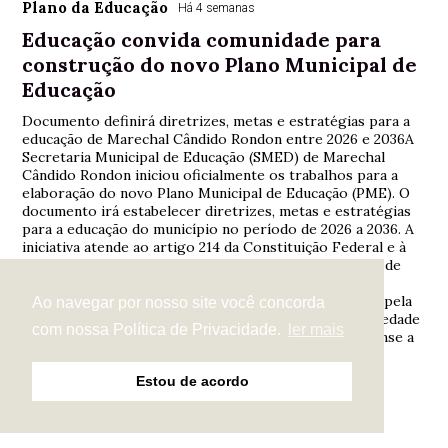
Plano da Educação
Há 4 semanas
Educação convida comunidade para
construção do novo Plano Municipal de
Educação
Documento definirá diretrizes, metas e estratégias para a
educação de Marechal Cândido Rondon entre 2026 e 2036A
Secretaria Municipal de Educação (SMED) de Marechal
Cândido Rondon iniciou oficialmente os trabalhos para a
elaboração do novo Plano Municipal de Educação (PME). O
documento irá estabelecer diretrizes, metas e estratégias
para a educação do município no período de 2026 a 2036. A
iniciativa atende ao artigo 214 da Constituição Federal e à
Lei nº 15.388/2026, marcando o início de um processo de
planejamento estratégico para os próximos dez anos.
Segundo a SMED, a construção do plano será pautada pela
Ao navegar por nosso site você concorda
participação democrática e pelo envolvimento da sociedade
com nossa Política de Privacidade.
ler mais
civil. A Secretaria convida toda a comunidade rondonense a
contribuir com a elaboração do documento. Além das
instituições qu
Estou de acordo