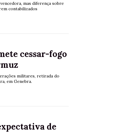
 vencedora, mas diferença sobre
rem contabilizados
mete cessar-fogo
Ormuz
rações militares, retirada do
ira, em Genebra.
expectativa de