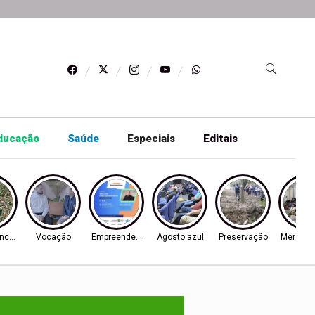
ducação
Saúde
Especiais
Editais
ncórdia
Vocação
Empreendedorismo
Agosto azul
Preservação
Mercado 