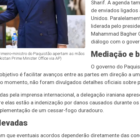
Sharif. A agenda ta
de enviados ligados
Unidos. Paralelament
liderada pelo presid
Mahammad Bagher Q
diálogo com o gover
Mediação e b
primeiro-ministro do Paquistão apertam as mãos
istan Prime Minister Office via AP)
O governo do Paquis
 objetivo é facilitar avanços entre as partes em direção a 
é o momento, não foram divulgados detalhes oficiais sobre 
as pela imprensa internacional, a delegação iraniana apre
re elas estão a indenização por danos causados durante os 
mplementação de um cessar-fogo duradouro.
levadas
ram que eventuais acordos dependerão diretamente das con