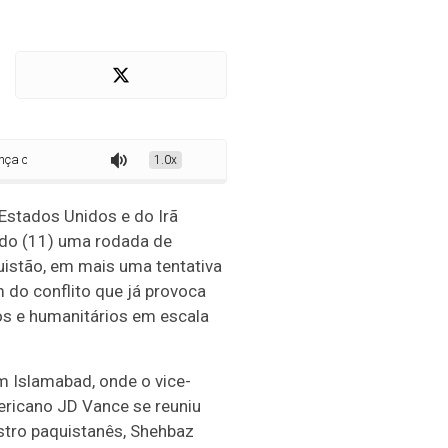
reuniões no Paquistão
1.0x
Estados Unidos e do Irã
ado (11) uma rodada de
istão, em mais uma tentativa
m do conflito que já provoca
s e humanitários em escala
m Islamabad, onde o vice-
ericano JD Vance se reuniu
stro paquistanês, Shehbaz