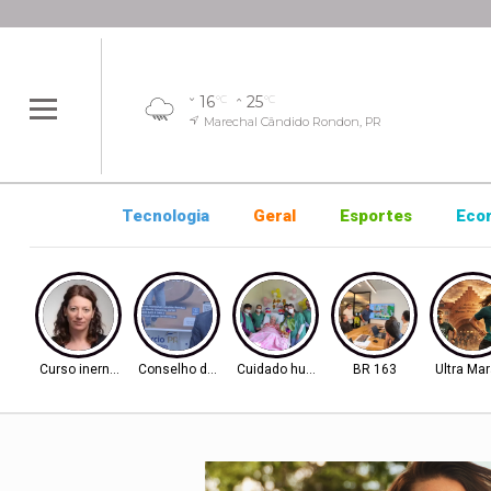
16
25
°C
°C
Marechal Cândido Rondon, PR
Tecnologia
Geral
Esportes
Eco
Curso inernacional
Conselho de Inovação
Cuidado humanizado
BR 163
Ultra Ma