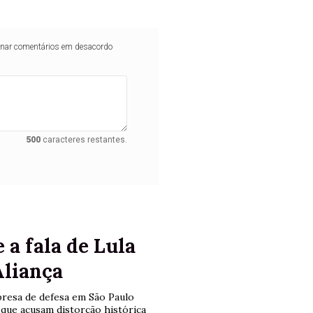
iminar comentários em desacordo
500
caracteres restantes.
a fala de Lula
Aliança
presa de defesa em São Paulo
que acusam distorção histórica