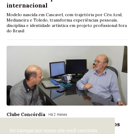
internacional
Modelo nascida em Cascavel, com trajetória por Céu Azul,
Medianeira e Toledo, transforma experiências pessoais,
disciplina e identidade artística em projeto profissional fora
do Brasil
Clube Concórdia
Há 2 meses
Assembleia pode definir novos rumos
do Clube Concórdia
Ao navegar por nosso site você concorda