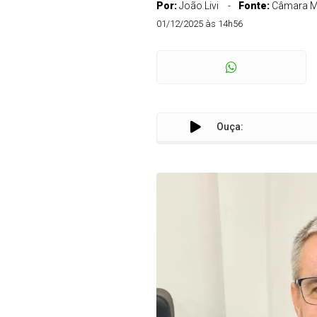
Por:
João Livi
Fonte:
Câmara M
01/12/2025 às 14h56
Ouça: