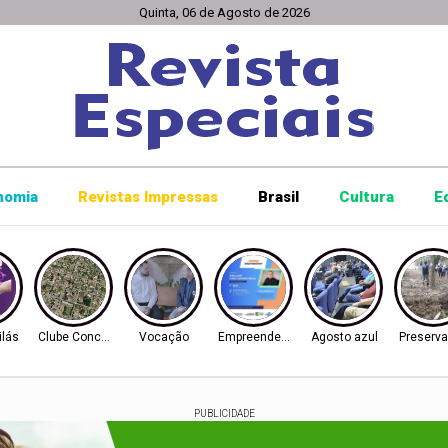
Quinta, 06 de Agosto de 2026
nomia
Revistas Impressas
Brasil
Cultura
E
ilás
Clube Concórdia
Vocação
Empreendedorismo
Agosto azul
Preserv
PUBLICIDADE