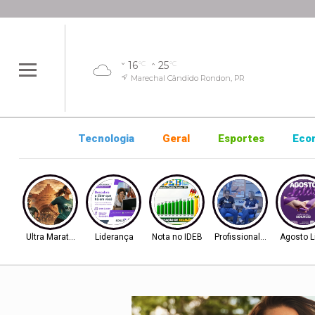
16
25
°C
°C
Marechal Cândido Rondon, PR
Tecnologia
Geral
Esportes
Eco
Ultra Maratona
Liderança
Nota no IDEB
Profissionalização
Agosto L