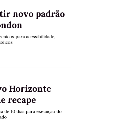
tir novo padrão
ondon
cnicos para acessibilidade,
blicos
vo Horizonte
de recape
ca de 10 dias para execução do
vado