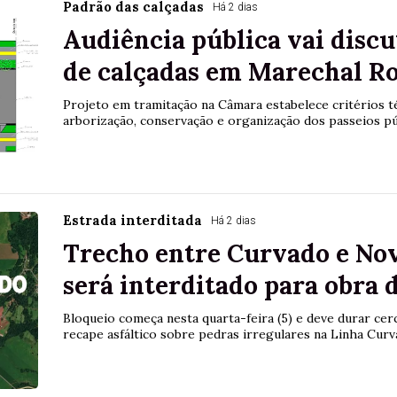
Padrão das calçadas
Há 2 dias
Audiência pública vai discu
de calçadas em Marechal R
Projeto em tramitação na Câmara estabelece critérios té
arborização, conservação e organização dos passeios pú
Estrada interditada
Há 2 dias
Trecho entre Curvado e No
será interditado para obra 
Bloqueio começa nesta quarta-feira (5) e deve durar cer
recape asfáltico sobre pedras irregulares na Linha Cur