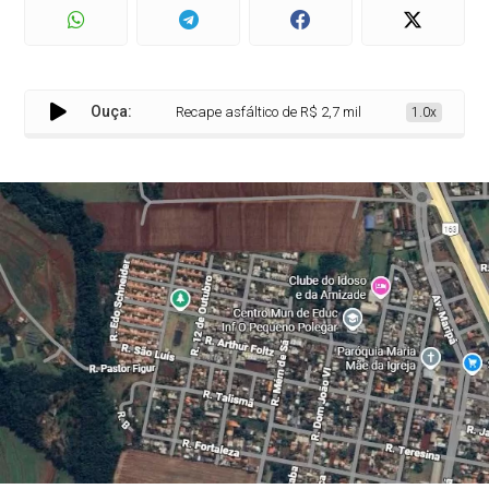
Ouça:
Recape asfáltico de R$ 2,7 milhões vai remodelar o Bair
1.0x