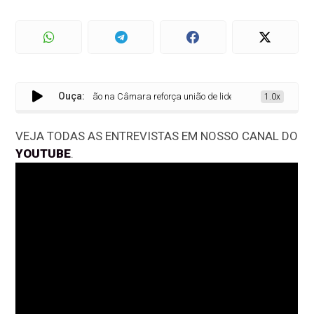
Ouça:
Reunião na Câmara reforça união de lideranças para garantir pe
1.0x
VEJA TODAS AS ENTREVISTAS EM NOSSO CANAL DO
YOUTUBE
.