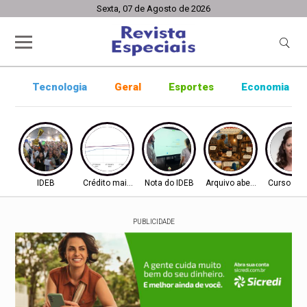
Sexta, 07 de Agosto de 2026
Tecnologia
Geral
Esportes
Economia
IDEB
Crédito mais difícil
Nota do IDEB
Arquivo aberto
Curso ine
PUBLICIDADE