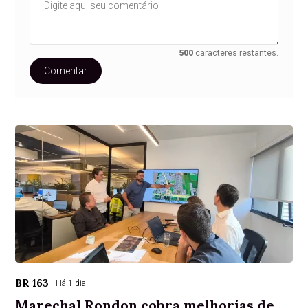
500
caracteres restantes.
Comentar
BR 163
Há 1 dia
Marechal Rondon cobra melhorias de