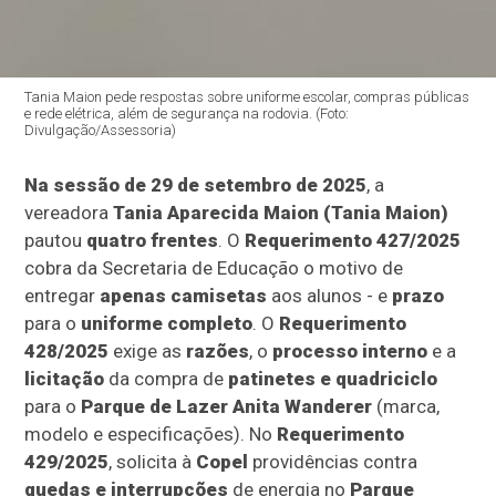
Tania Maion pede respostas sobre uniforme escolar, compras públicas
e rede elétrica, além de segurança na rodovia. (Foto:
Divulgação/Assessoria)
Na sessão de 29 de setembro de 2025
, a
vereadora
Tania Aparecida Maion (Tania Maion)
pautou
quatro frentes
. O
Requerimento 427/2025
cobra da Secretaria de Educação o motivo de
entregar
apenas camisetas
aos alunos - e
prazo
para o
uniforme completo
. O
Requerimento
428/2025
exige as
razões
, o
processo interno
e a
licitação
da compra de
patinetes e quadriciclo
para o
Parque de Lazer Anita Wanderer
(marca,
modelo e especificações). No
Requerimento
429/2025
, solicita à
Copel
providências contra
quedas e interrupções
de energia no
Parque