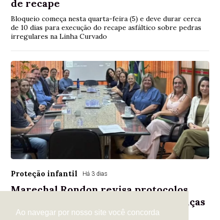
de recape
Bloqueio começa nesta quarta-feira (5) e deve durar cerca
de 10 dias para execução do recape asfáltico sobre pedras
irregulares na Linha Curvado
Proteção infantil
Há 3 dias
Marechal Rondon revisa protocolos
para fortalecer atendimento a crianças
vítimas de violência
Ao navegar por nosso site você concorda