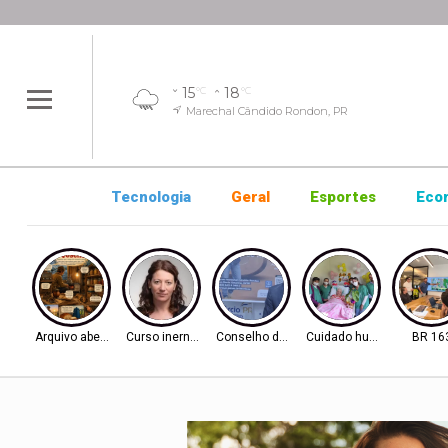
15
18
°C
°C
Marechal Cândido Rondon, PR
Tecnologia
Geral
Esportes
Eco
Arquivo aberto
Curso inernacional
Conselho de Inovação
Cuidado humanizado
BR 16