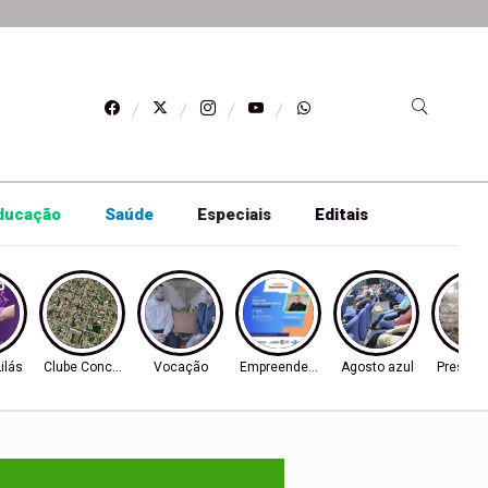
ducação
Saúde
Especiais
Editais
ilás
Clube Concórdia
Vocação
Empreendedorismo
Agosto azul
Preserv