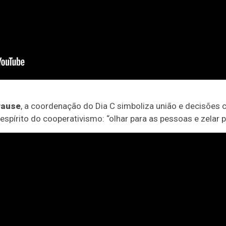
rause
, a coordenação do Dia C simboliza união e decisões 
 espírito do cooperativismo: “olhar para as pessoas e zelar p