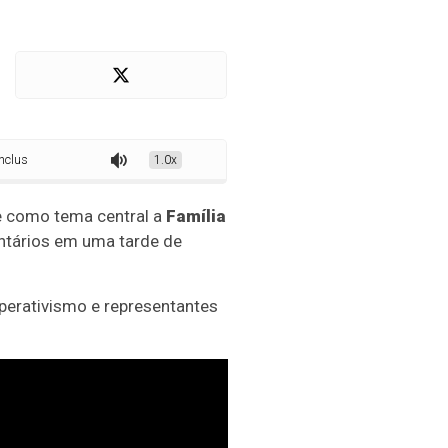
o
1.0x
e como tema central a
Família
untários em uma tarde de
perativismo e representantes