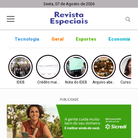
Sexta, 07 de Agosto de 2026
Tecnologia
Geral
Esportes
Economia
IDEB
Crédito mais difícil
Nota do IDEB
Arquivo aberto
Curso ine
PUBLICIDADE