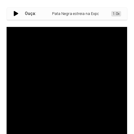
Ouça:
Pata Negra estreia na Expo Rondon 2025 e apresenta
1.0x