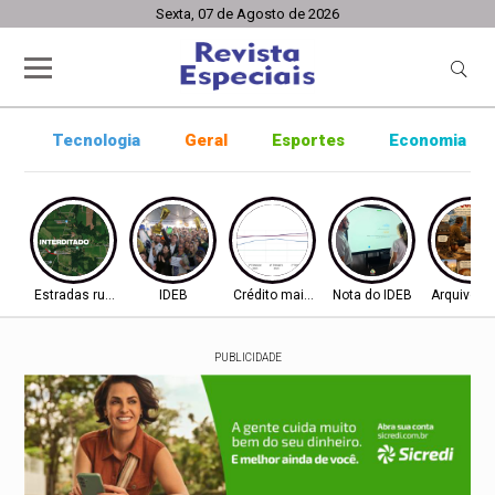
Sexta, 07 de Agosto de 2026
Tecnologia
Geral
Esportes
Economia
Estradas rurais
IDEB
Crédito mais difícil
Nota do IDEB
Arquivo ab
PUBLICIDADE