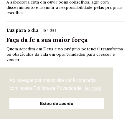
A sabedoria está em ouvir bons conselhos, agir com
discernimento e assumir a responsabilidade pelas próprias
escolhas
Luz para o dia
Há 4 dias
Faça da fe a sua maior força
Quem acredita em Deus e no próprio potencial transforma
os obstáculos da vida em oportunidades para crescer e
vencer
Luz para o dia
Há 5 dias
Ao navegar por nosso site você concorda
O silêncio da sabedoria
com nossa Política de Privacidade.
ler mais
Quando acalmamos o coração e buscamos a direção de
Deus, fazemos escolhas mais prudentes e seguras
Estou de acordo