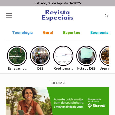
Sábado, 08 de Agosto de 2026
Tecnologia
Geral
Esportes
Economia
Estradas rurais
IDEB
Crédito mais difícil
Nota do IDEB
Arquivo ab
PUBLICIDADE