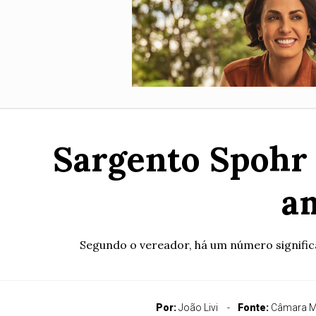
Sargento Spohr 
a
Segundo o vereador, há um número signific
Por:
João Livi
Fonte:
Câmara M