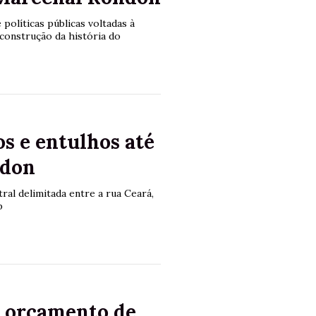
políticas públicas voltadas à
 construção da história do
os e entulhos até
ndon
tral delimitada entre a rua Ceará,
p
á orçamento de