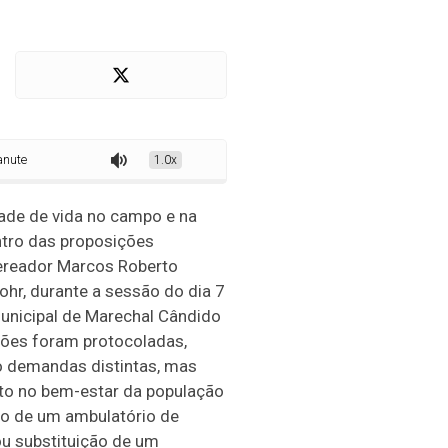
de um ambulatório de ostomia
1.0x
ade de vida no campo e na
ntro das proposições
ereador Marcos Roberto
ohr, durante a sessão do dia 7
Municipal de Marechal Cândido
ções foram protocoladas,
 demandas distintas, mas
to no bem-estar da população
ão de um ambulatório de
ou substituição de um