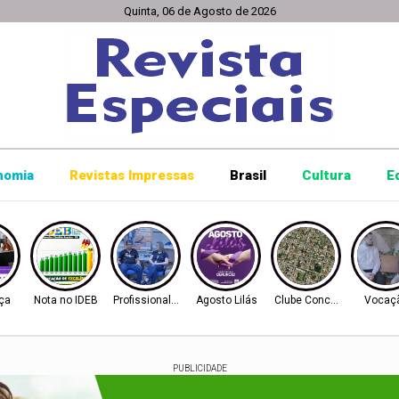
Quinta, 06 de Agosto de 2026
nomia
Revistas Impressas
Brasil
Cultura
E
ça
Nota no IDEB
Profissionalização
Agosto Lilás
Clube Concórdia
Vocaç
PUBLICIDADE