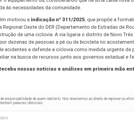
ar o equipamento ou, considerando que há uma caixa nova dis
da às necessidades da comunidade.
bém motivou a
indicação nº 311/2025
, que propõe a formal
cia Regional Oeste do DER (Departamento de Estradas de R
strução de uma ciclovia. A via ligaria o distrito de Novo Trê
 por dezenas de pessoas a pé ou de bicicleta no acostamen
 de acidentes e defende a ciclovia como medida urgente de 
xiliar na busca de recursos junto aos governos estadual e fe
eceba nossas notícias e análises em primeira mão ent
de responsabilidade de quem realizá-lo. Nos reservamos ao direito de reprovar ou el
ntenham palavras ofensivas.