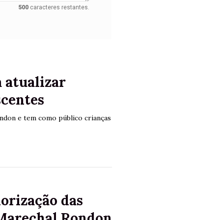
500
caracteres restantes.
 atualizar
scentes
ndon e tem como público crianças
lorização das
 Marechal Rondon