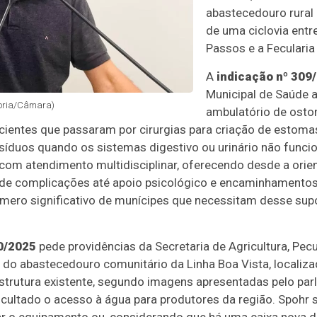
abastecedouro rural
de uma ciclovia entre
Passos e a Fecularia
A
indicação nº 309
Municipal de Saúde 
soria/Câmara)
ambulatório de ostom
cientes que passaram por cirurgias para criação de estoma
esíduos quando os sistemas digestivo ou urinário não fun
a com atendimento multidisciplinar, oferecendo desde a or
 de complicações até apoio psicológico e encaminhamentos 
mero significativo de munícipes que necessitam desse supor
0/2025
pede providências da Secretaria de Agricultura, Pec
 do abastecedouro comunitário da Linha Boa Vista, localiz
estrutura existente, segundo imagens apresentadas pelo par
icultado o acesso à água para produtores da região. Spohr 