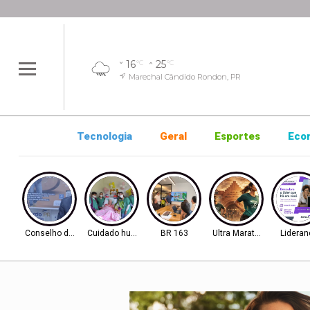
16
25
°C
°C
Marechal Cândido Rondon, PR
Tecnologia
Geral
Esportes
Eco
Conselho de Inovação
Cuidado humanizado
BR 163
Ultra Maratona
Lideran