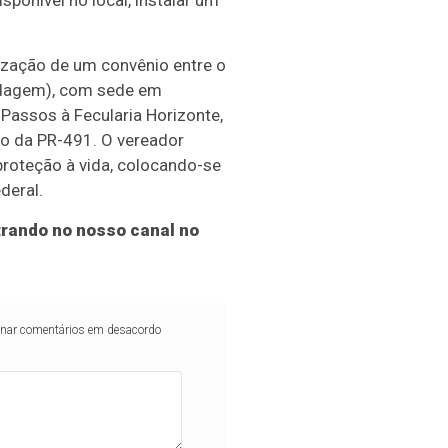
ponível no local, instalar um
ização de um convênio entre o
odagem), com sede em
s Passos à Fecularia Horizonte,
to da PR-491. O vereador
proteção à vida, colocando-se
deral.
rando no nosso canal no
iminar comentários em desacordo