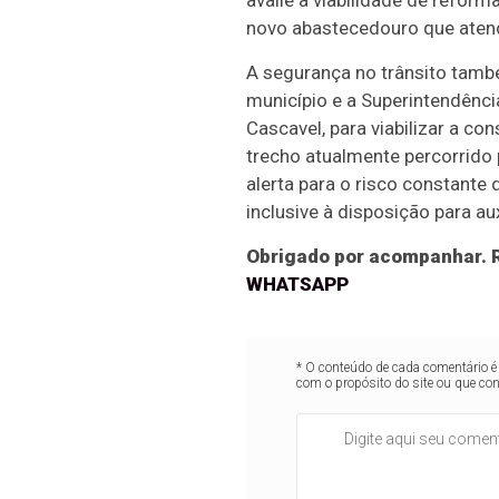
avalie a viabilidade de reform
novo abastecedouro que aten
A segurança no trânsito tam
município e a Superintendên
Cascavel, para viabilizar a con
trecho atualmente percorrido
alerta para o risco constante
inclusive à disposição para au
Obrigado por acompanhar. R
WHATSAPP
* O conteúdo de cada comentário é 
com o propósito do site ou que co